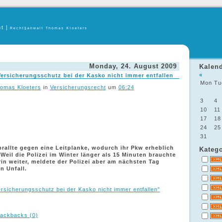
ht
|
Recht§anwalt Thomas Kloeters
Monday, 24. August 2009
Kalen
«
 Versicherungsschutz bei der Kasko nicht immer entfallen
Mon
Tu
omas Kloeters
in
Versicherungsrecht
um
06:24
3
4
10
11
17
18
24
25
31
prallte gegen eine Leitplanke, wodurch ihr Pkw erheblich
Katego
Weil die Polizei im Winter länger als 15 Minuten brauchte
rin weiter, meldete der Polizei aber am nächsten Tag
n Unfall.
Versicherungsschutz bei der Kasko nicht immer entfallen"
ackbacks (0)