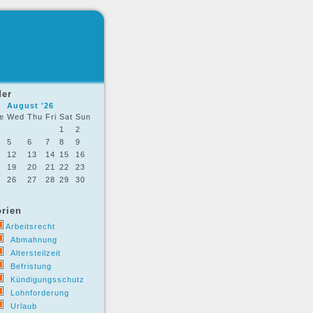
der
August '26
e
Wed
Thu
Fri
Sat
Sun
1
2
5
6
7
8
9
12
13
14
15
16
19
20
21
22
23
26
27
28
29
30
rien
Arbeitsrecht
Abmahnung
Altersteilzeit
Befristung
Kündigungsschutz
Lohnforderung
Urlaub