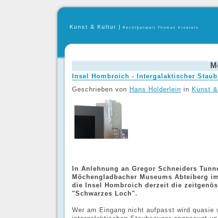
Kunst & Kultur
|
Recht§anwalt Thomas Kloeters
M
Insel Hombroich - Intergalaktischer Stau
Geschrieben von
Hans Holderlein
in
Kunst &
In Anlehnung an Gregor Schneiders Tunne
Möchengladbacher Museums Abteiberg im 
die Insel Hombroich derzeit die zeitgenös
"Schwarzes Loch".
Wer am Eingang nicht aufpasst wird quasie 